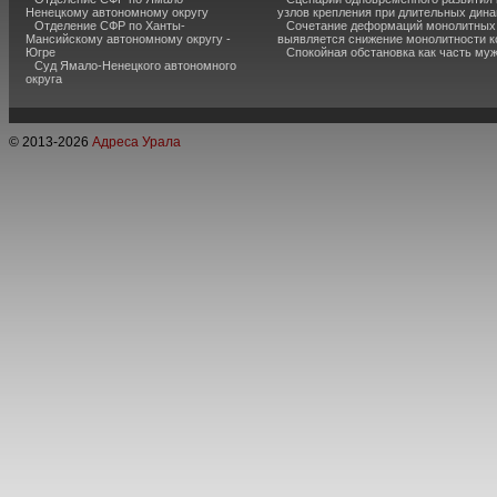
Ненецкому автономному округу
узлов крепления при длительных дина
Отделение СФР по Ханты-
Сочетание деформаций монолитных с
Мансийскому автономному округу -
выявляется снижение монолитности к
Югре
Спокойная обстановка как часть муж
Суд Ямало-Ненецкого автономного
округа
© 2013-
2026
Адреса Урала