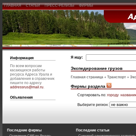
ГЛАВНАЯ
СТАТЬИ
ПРЕСС-РЕЛИЗЫ
ФИРМЫ
Я ищу:
Информация
По всем вопросам
Экспедирование грузов
касающихся работы
ресурса Адреса Урала и
Главная страница
Транспорт
Эк
добавления в справочник
пишите по адресу
Фирмы раздела
addressrus@mail.ru
.
Сортировать по:
городу
названи
Объявления
Выберите регион:
Последние фирмы
Последние статьи
Отделение СФР по Ямало-
Сценарий одновременного развития