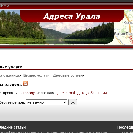
ИРМЫ
вые услуги
я страница
Бизнес услуги
Деловые услуги
ы раздела
ртировать по:
городу
названию
цене
e-mail
дате добавления
берите регион:
ледние статьи
Последн
енарий одновременного развития вибрационных трещин и ослабления
21-06-2