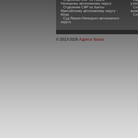
Ненецкому автономному округу
узло
Отделение СФР по Ханты-
Со
Мансийскому автономному округу -
выяв
Югре
Сп
Суд Ямало-Ненецкого автономного
округа
© 2013-
2026
Адреса Урала