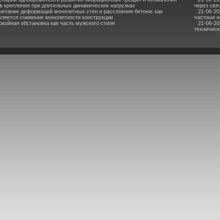
в крепления при длительных динамических нагрузках
через свя
четание деформаций монолитных стен и расслоения бетона: как
21-06-2
ляется снижение монолитности конструкции
частные и
окойная обстановка как часть мужского стиля
21-06-2
техническ