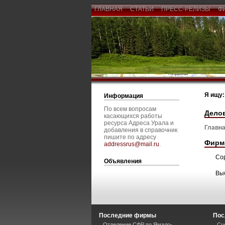
ГЛАВНАЯ
СТАТЬИ
ПРЕСС-РЕЛИЗЫ
Ф
Я ищу:
Информация
По всем вопросам
Дело
касающихся работы
ресурса Адреса Урала и
Главна
добавления в справочник
пишите по адресу
Фирм
addressrus@mail.ru
.
Со
Объявления
Вы
Последние фирмы
Пос
Отделение СФР по Ямало-
Сц