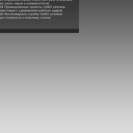
зку школ, науки и университетов
026 Промышленные проекты УрФО связали
нвестиции с удержанием рабочих кадров
026 Лесопожарные службы УрФО усилили
ую готовность к опасному сезону