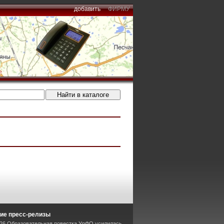
добавить
ФИРМУ
ие пресс-релизы
026 Образовательная повестка УрФО усилилась