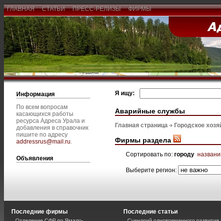
ГЛАВНАЯ
СТАТЬИ
ПРЕСС-РЕЛИЗЫ
ФИРМЫ
Я ищу:
Информация
По всем вопросам
Аварийные службы
касающихся работы
ресурса Адреса Урала и
Главная страница
Городское хозя
добавления в справочник
пишите по адресу
Фирмы раздела
addressrus@mail.ru
.
Сортировать по:
городу
назван
Объявления
Выберите регион:
Последние фирмы
Последние статьи
Отделение СФР по Ямало-
Сценарий одновременного развития