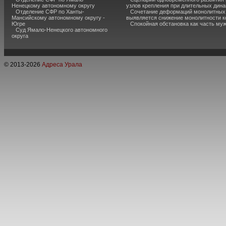
Ненецкому автономному округу
узлов крепления при длительных дина
Отделение СФР по Ханты-
Сочетание деформаций монолитных с
Мансийскому автономному округу -
выявляется снижение монолитности к
Югре
Спокойная обстановка как часть муж
Суд Ямало-Ненецкого автономного
округа
© 2013-
2026
Адреса Урала