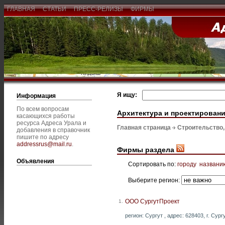
ГЛАВНАЯ
СТАТЬИ
ПРЕСС-РЕЛИЗЫ
ФИРМЫ
Я ищу:
Информация
По всем вопросам
Архитектура и проектирован
касающихся работы
ресурса Адреса Урала и
Главная страница
Строительство
добавления в справочник
пишите по адресу
addressrus@mail.ru
.
Фирмы раздела
Объявления
Сортировать по:
городу
названи
Выберите регион:
ООО СургутПроект
1.
регион: Сургут , адрес: 628403, г. Сург