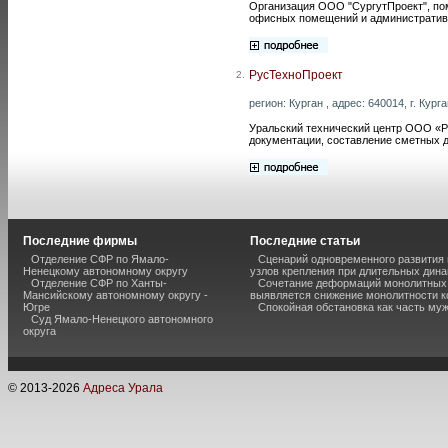
Организация ООО "СургутПроект", пом
офисных помещений и административн
РусТехноПроект
2.
регион: Курган , адрес: 640014, г. Кург
Уральский технический центр ООО «Ру
документации, составление сметных д
Последние фирмы
Последние статьи
Отделение СФР по Ямало-
Сценарий одновременного развития
Ненецкому автономному округу
узлов крепления при длительных дина
Отделение СФР по Ханты-
Сочетание деформаций монолитных с
Мансийскому автономному округу -
выявляется снижение монолитности к
Югре
Спокойная обстановка как часть муж
Суд Ямало-Ненецкого автономного
округа
© 2013-
2026
Адреса Урала