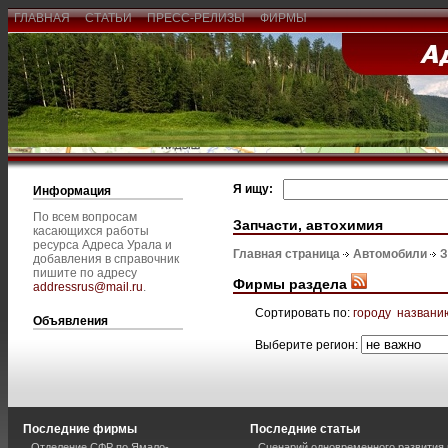
ГЛАВНАЯ
СТАТЬИ
ПРЕСС-РЕЛИЗЫ
ФИРМЫ
Я ищу:
Информация
По всем вопросам
Запчасти, автохимия
касающихся работы
ресурса Адреса Урала и
Главная страница
Автомобили
З
добавления в справочник
пишите по адресу
Фирмы раздела
addressrus@mail.ru
.
Сортировать по:
городу
названи
Объявления
Выберите регион:
Последние фирмы
Последние статьи
Отделение СФР по Ямало-
Сценарий одновременного развития