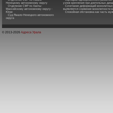
Ненецкому автономному округу
узлов крепления при длительных дина
Отделение СФР по Ханты-
Сочетание деформаций монолитных с
Мансийскому автономному округу -
выявляется снижение монолитности к
Югре
Спокойная обстановка как часть муж
Суд Ямало-Ненецкого автономного
округа
© 2013-
2026
Адреса Урала