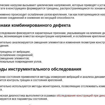
ческие нагрузки вызывают циклические напряжения, которые приводят к ус
тате в конструкциях формируются трещины, распространяющиеся по зонам 
еменно происходит ослабление узлов крепления, так как повторяющиеся на
ение соединений и снижение их несущей способности.
знаки комбинированного дефекта
следовании фиксируются характерные признаки, указывающие на влияние дин
ы, возникающие в местах концентрации напряжений, и ослабление креплени
ительно анализируются смещения элементов и изменения геометрии констру
дения.
трещины от вибрации;
ослабление соединений;
смещение элементов;
локальные повреждения узлов.
оды инструментального обследования
енки состояния применяются методы измерения вибраций и анализа динамиче
ится контроль трещин и состояния креплений.
ительно используются методы мониторинга, позволяющие отслеживать изме
а.
ксная диагностика выполняется в рамках
обследования конструкций при дин
ируются все параметры состояния.