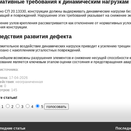
ативные требования к динамическим нагрузкам
но СП 20.13330, конструкции должны выдерживать динамические нагрузки б
аций и повреждений. Нарушение этих требований указывает на снижение э
ение узлов крепления рассматривается как отклонение от нормативных услов
ния конструкции.
едствия развития дефекта
жительное воздействие динамических нагрузок приводит к усилению трещи
язано с накоплением усталостных повреждений.
нейшем возможны разрушения элементов и снижение несущей способности к
ование является ключевым этапом оценки состояния и предотвращения авар
источника
:
лена
: 17-04-2026
ействия
: неограниченная
ов
: 0
отров
: 145
е статью!
1
2
3
4
5
ледние статьи
Последн