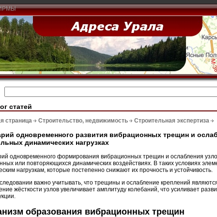
ИРМЫ
ог статей
я страница
Строительство, недвижимость
Строительная экспертиза
рий одновременного развития вибрационных трещин и ослаб
льных динамических нагрузках
ий одновременного формирования вибрационных трещин и ослабления узло
нных или повторяющихся динамических воздействиях. В таких условиях элем
еским нагрузкам, которые постепенно снижают их прочность и устойчивость.
следовании важно учитывать, что трещины и ослабление креплений являютс
ние жёсткости узлов увеличивает амплитуду колебаний, что усиливает разв
укции.
анизм образования вибрационных трещин