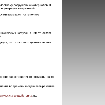
талостному разрушению материалов. В
концентрации напряжений.
грузки вызывают постепенное
амических нагрузок. К ним относятся
й.
кции, что позволяет оценить степень
ских характеристик конструкции. Также
нения во времени и оценивать развитие
амических воздействиях
, где