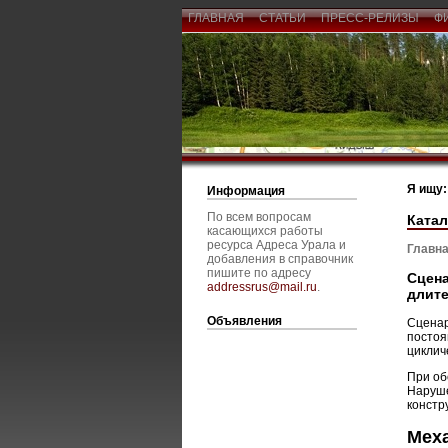
ГЛАВНАЯ
СТАТЬИ
ПРЕСС-РЕЛИЗЫ
Ф
Я ищу:
Информация
По всем вопросам
Катал
касающихся работы
ресурса Адреса Урала и
Главна
добавления в справочник
пишите по адресу
Сцена
addressrus@mail.ru
.
длите
Объявления
Сценар
постоя
циклич
При об
Наруше
констр
Мех