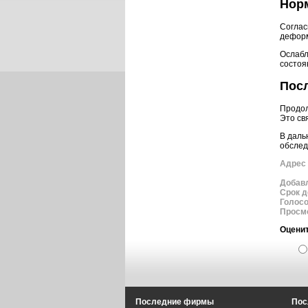
Норм
Соглас
деформ
Ослабл
состоя
Посл
Продол
Это св
В даль
обслед
Адрес 
Добав
Срок д
Голос
Просм
Оценит
Последние фирмы
Пос