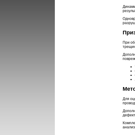
Динами
резуль
Одновр
разруш
При
При об
трещин
Дополн
повреж
Мет
Для оц
провод
Дополн
дефект
Компле
анализ