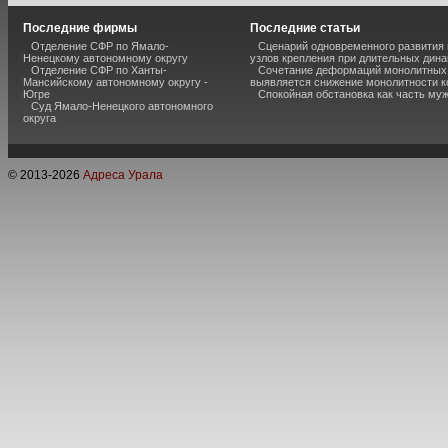
Последние фирмы
Последние статьи
Отделение СФР по Ямало-
Сценарий одновременного развития
Ненецкому автономному округу
узлов крепления при длительных дина
Отделение СФР по Ханты-
Сочетание деформаций монолитных с
Мансийскому автономному округу -
выявляется снижение монолитности к
Югре
Спокойная обстановка как часть муж
Суд Ямало-Ненецкого автономного
округа
© 2013-
2026
Адреса Урала