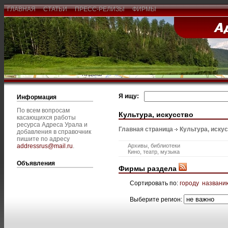
ГЛАВНАЯ
СТАТЬИ
ПРЕСС-РЕЛИЗЫ
ФИРМЫ
Я ищу:
Информация
По всем вопросам
Культура, искусство
касающихся работы
ресурса Адреса Урала и
Главная страница
Культура, иску
добавления в справочник
пишите по адресу
addressrus@mail.ru
.
Архивы, библиотеки
Кино, театр, музыка
Объявления
Фирмы раздела
Сортировать по:
городу
названи
Выберите регион: