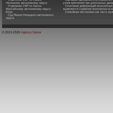
Ненецкому автономному округу
узлов крепления при длительных дина
Отделение СФР по Ханты-
Сочетание деформаций монолитных с
Мансийскому автономному округу -
выявляется снижение монолитности к
Югре
Спокойная обстановка как часть муж
Суд Ямало-Ненецкого автономного
округа
© 2013-
2026
Адреса Урала