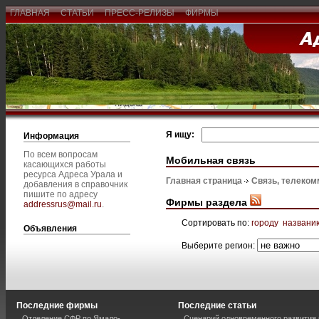
ГЛАВНАЯ
СТАТЬИ
ПРЕСС-РЕЛИЗЫ
ФИРМЫ
Я ищу:
Информация
По всем вопросам
Мобильная связь
касающихся работы
ресурса Адреса Урала и
Главная страница
Связь, телеком
добавления в справочник
пишите по адресу
Фирмы раздела
addressrus@mail.ru
.
Сортировать по:
городу
названи
Объявления
Выберите регион:
Последние фирмы
Последние статьи
Отделение СФР по Ямало-
Сценарий одновременного развития