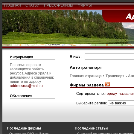
ГЛАВНАЯ
СТАТЬИ
ПРЕСС-РЕЛИЗЫ
ФИРМЫ
Я ищу:
Информация
По всем вопросам
Автотранспорт
касающихся работы
ресурса Адреса Урала и
Главная страница
Транспорт
Ав
добавления в справочник
пишите по адресу
Фирмы раздела
addressrus@mail.ru
.
Сортировать по:
городу
названи
Объявления
Выберите регион:
Последние фирмы
Последние статьи
Отделение СФР по Ямало-
Сценарий одновременного развития