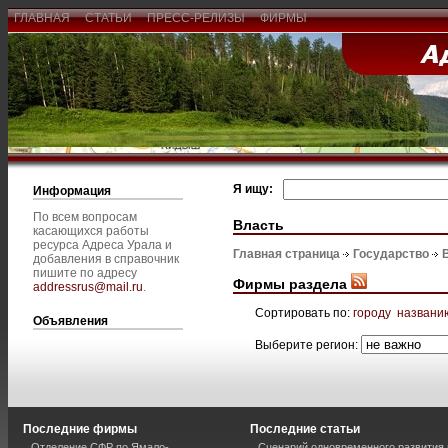
ГЛАВНАЯ
СТАТЬИ
ПРЕСС-РЕЛИЗЫ
ФИРМЫ
Я ищу:
Информация
По всем вопросам
Власть
касающихся работы
ресурса Адреса Урала и
Главная страница
Государство
добавления в справочник
пишите по адресу
Фирмы раздела
addressrus@mail.ru
.
Сортировать по:
городу
названи
Объявления
Выберите регион:
Последние фирмы
Последние статьи
Отделение СФР по Ямало-
Сценарий одновременного развития