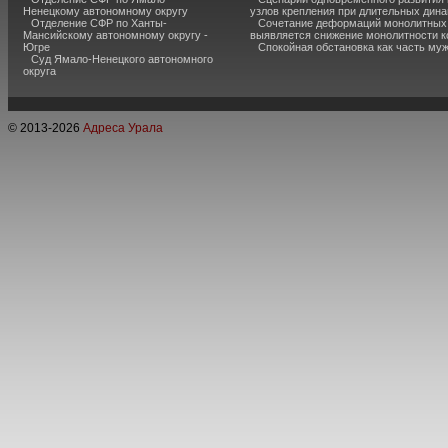
Ненецкому автономному округу
узлов крепления при длительных дина
Отделение СФР по Ханты-
Сочетание деформаций монолитных с
Мансийскому автономному округу -
выявляется снижение монолитности к
Югре
Спокойная обстановка как часть муж
Суд Ямало-Ненецкого автономного
округа
© 2013-
2026
Адреса Урала