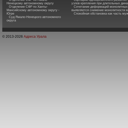
Ненецкому автономному округу
узлов крепления при длительных дина
Отделение СФР по Ханты-
Сочетание деформаций монолитных с
Мансийскому автономному округу -
выявляется снижение монолитности к
Югре
Спокойная обстановка как часть муж
Суд Ямало-Ненецкого автономного
округа
© 2013-
2026
Адреса Урала