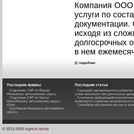
Компания ООО 
услуги по сост
документации. 
исходя из слож
долгосрочных 
в нем ежемесяч
Последние фирмы
Последние статьи
Отделение СФР по Ямало-
Сценарий одновременного развития
Ненецкому автономному округу
узлов крепления при длительных дина
Отделение СФР по Ханты-
Сочетание деформаций монолитных с
Мансийскому автономному округу -
выявляется снижение монолитности к
Югре
Спокойная обстановка как часть муж
Суд Ямало-Ненецкого автономного
округа
© 2013-
2026
Адреса Урала