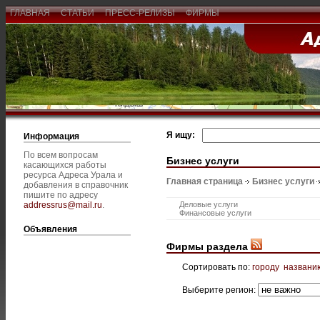
ГЛАВНАЯ
СТАТЬИ
ПРЕСС-РЕЛИЗЫ
ФИРМЫ
Я ищу:
Информация
По всем вопросам
Бизнес услуги
касающихся работы
ресурса Адреса Урала и
Главная страница
Бизнес услуги
добавления в справочник
пишите по адресу
addressrus@mail.ru
.
Деловые услуги
Финансовые услуги
Объявления
Фирмы раздела
Сортировать по:
городу
названи
Выберите регион: