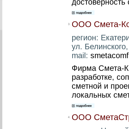
достоверность 
ООО Смета-К
3.
регион: Екатери
ул. Белинского,
mail:
smetacomf
Фирма Смета-К
разработке, со
сметной и прое
локальных смет
ООО СметаСт
4.